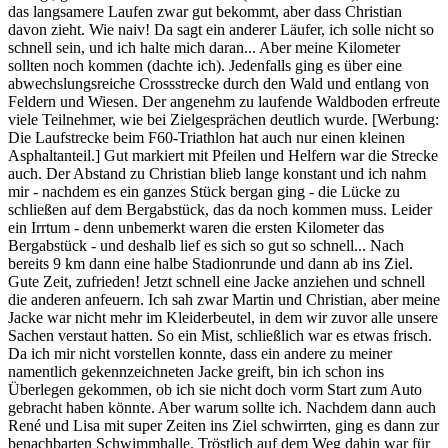
das langsamere Laufen zwar gut bekommt, aber dass Christian
davon zieht. Wie naiv! Da sagt ein anderer Läufer, ich solle nicht so
schnell sein, und ich halte mich daran... Aber meine Kilometer
sollten noch kommen (dachte ich). Jedenfalls ging es über eine
abwechslungsreiche Crossstrecke durch den Wald und entlang von
Feldern und Wiesen. Der angenehm zu laufende Waldboden erfreute
viele Teilnehmer, wie bei Zielgesprächen deutlich wurde. [Werbung:
Die Laufstrecke beim F60-Triathlon hat auch nur einen kleinen
Asphaltanteil.] Gut markiert mit Pfeilen und Helfern war die Strecke
auch. Der Abstand zu Christian blieb lange konstant und ich nahm
mir - nachdem es ein ganzes Stück bergan ging - die Lücke zu
schließen auf dem Bergabstück, das da noch kommen muss. Leider
ein Irrtum - denn unbemerkt waren die ersten Kilometer das
Bergabstück - und deshalb lief es sich so gut so schnell... Nach
bereits 9 km dann eine halbe Stadionrunde und dann ab ins Ziel.
Gute Zeit, zufrieden! Jetzt schnell eine Jacke anziehen und schnell
die anderen anfeuern. Ich sah zwar Martin und Christian, aber meine
Jacke war nicht mehr im Kleiderbeutel, in dem wir zuvor alle unsere
Sachen verstaut hatten. So ein Mist, schließlich war es etwas frisch.
Da ich mir nicht vorstellen konnte, dass ein andere zu meiner
namentlich gekennzeichneten Jacke greift, bin ich schon ins
Überlegen gekommen, ob ich sie nicht doch vorm Start zum Auto
gebracht haben könnte. Aber warum sollte ich. Nachdem dann auch
René und Lisa mit super Zeiten ins Ziel schwirrten, ging es dann zur
benachbarten Schwimmhalle. Tröstlich auf dem Weg dahin war für