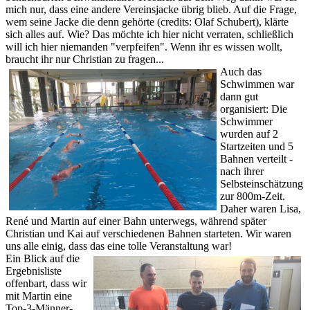
mich nur, dass eine andere Vereinsjacke übrig blieb. Auf die Frage,
wem seine Jacke die denn gehörte (credits: Olaf Schubert), klärte
sich alles auf. Wie? Das möchte ich hier nicht verraten, schließlich
will ich hier niemanden "verpfeifen". Wenn ihr es wissen wollt,
braucht ihr nur Christian zu fragen...
Auch das
Schwimmen war
dann gut
organisiert: Die
Schwimmer
wurden auf 2
Startzeiten und 5
Bahnen verteilt -
nach ihrer
Selbsteinschätzung
zur 800m-Zeit.
Daher waren Lisa,
René und Martin auf einer Bahn unterwegs, während später
Christian und Kai auf verschiedenen Bahnen starteten. Wir waren
uns alle einig, dass das eine tolle Veranstaltung war!
Ein Blick auf die
Ergebnisliste
offenbart, dass wir
mit Martin eine
Top-3-Männer-