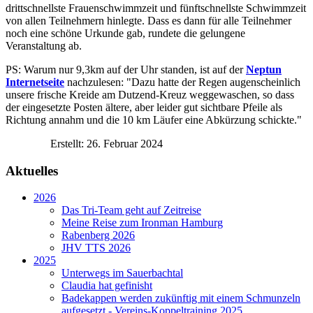
drittschnellste Frauenschwimmzeit und fünftschnellste Schwimmzeit
von allen Teilnehmern hinlegte. Dass es dann für alle Teilnehmer
noch eine schöne Urkunde gab, rundete die gelungene
Veranstaltung ab.
PS: Warum nur 9,3km auf der Uhr standen, ist auf der
Neptun
Internetseite
nachzulesen: "Dazu hatte der Regen augenscheinlich
unsere frische Kreide am Dutzend-Kreuz weggewaschen, so dass
der eingesetzte Posten ältere, aber leider gut sichtbare Pfeile als
Richtung annahm und die 10 km Läufer eine Abkürzung schickte."
Erstellt: 26. Februar 2024
Aktuelles
2026
Das Tri-Team geht auf Zeitreise
Meine Reise zum Ironman Hamburg
Rabenberg 2026
JHV TTS 2026
2025
Unterwegs im Sauerbachtal
Claudia hat gefinisht
Badekappen werden zukünftig mit einem Schmunzeln
aufgesetzt - Vereins-Koppeltraining 2025