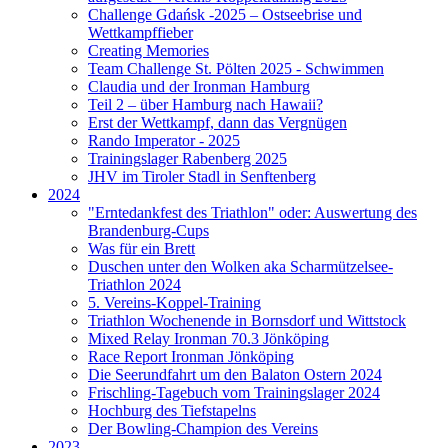
Challenge Gdańsk -2025 – Ostseebrise und
Wettkampffieber
Creating Memories
Team Challenge St. Pölten 2025 - Schwimmen
Claudia und der Ironman Hamburg
Teil 2 – über Hamburg nach Hawaii?
Erst der Wettkampf, dann das Vergnügen
Rando Imperator - 2025
Trainingslager Rabenberg 2025
JHV im Tiroler Stadl in Senftenberg
2024
"Erntedankfest des Triathlon" oder: Auswertung des
Brandenburg-Cups
Was für ein Brett
Duschen unter den Wolken aka Scharmützelsee-
Triathlon 2024
5. Vereins-Koppel-Training
Triathlon Wochenende in Bornsdorf und Wittstock
Mixed Relay Ironman 70.3 Jönköping
Race Report Ironman Jönköping
Die Seerundfahrt um den Balaton Ostern 2024
Frischling-Tagebuch vom Trainingslager 2024
Hochburg des Tiefstapelns
Der Bowling-Champion des Vereins
2023