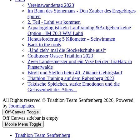
Vereinswandertag 2023
Im Bann des Stonemans - Den Zauber des Erzgebirges
spüren
2. Teil - Lahti wir kommen
Aquajogging ist kein Lauftraining &Aufgeben keine
Option - IM 70.3 WM Lahti
Herausforderung 5 Kilometer – Schwimmen
Back to the roots
„Und zieh‘ mal die Stöckelschuhe aus!“
Cottbusser Ostsee Triathlon 2023
Zwei Landesmeister und ein Vize bei der TriaHatz in
Finsterwalde
Birgit und Steffen beim 49. Zittauer Gebirgslauf
Triathlon Training auf dem Rabenberg 2023
Taktische Spielchen, starke Emotionen und die
Gelassenheit des Alters...
All Rights reserved © Triathlon-Team Senftenberg 2026, Powered
by
Joomlaplates
.
Off-Canvas Toggle
Off Canvas sidebar is empty
Mobile Menu Toggle
Triathlon-Team Senftenberg