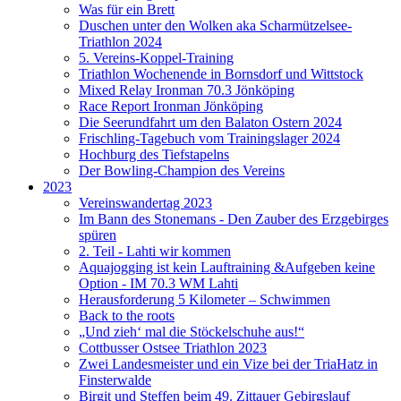
Was für ein Brett
Duschen unter den Wolken aka Scharmützelsee-
Triathlon 2024
5. Vereins-Koppel-Training
Triathlon Wochenende in Bornsdorf und Wittstock
Mixed Relay Ironman 70.3 Jönköping
Race Report Ironman Jönköping
Die Seerundfahrt um den Balaton Ostern 2024
Frischling-Tagebuch vom Trainingslager 2024
Hochburg des Tiefstapelns
Der Bowling-Champion des Vereins
2023
Vereinswandertag 2023
Im Bann des Stonemans - Den Zauber des Erzgebirges
spüren
2. Teil - Lahti wir kommen
Aquajogging ist kein Lauftraining &Aufgeben keine
Option - IM 70.3 WM Lahti
Herausforderung 5 Kilometer – Schwimmen
Back to the roots
„Und zieh‘ mal die Stöckelschuhe aus!“
Cottbusser Ostsee Triathlon 2023
Zwei Landesmeister und ein Vize bei der TriaHatz in
Finsterwalde
Birgit und Steffen beim 49. Zittauer Gebirgslauf