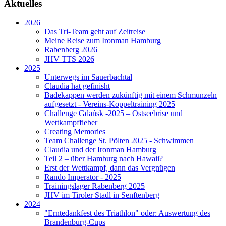
Aktuelles
2026
Das Tri-Team geht auf Zeitreise
Meine Reise zum Ironman Hamburg
Rabenberg 2026
JHV TTS 2026
2025
Unterwegs im Sauerbachtal
Claudia hat gefinisht
Badekappen werden zukünftig mit einem Schmunzeln
aufgesetzt - Vereins-Koppeltraining 2025
Challenge Gdańsk -2025 – Ostseebrise und
Wettkampffieber
Creating Memories
Team Challenge St. Pölten 2025 - Schwimmen
Claudia und der Ironman Hamburg
Teil 2 – über Hamburg nach Hawaii?
Erst der Wettkampf, dann das Vergnügen
Rando Imperator - 2025
Trainingslager Rabenberg 2025
JHV im Tiroler Stadl in Senftenberg
2024
"Erntedankfest des Triathlon" oder: Auswertung des
Brandenburg-Cups