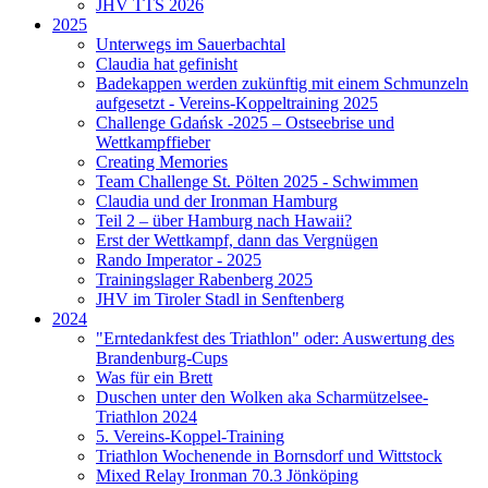
JHV TTS 2026
2025
Unterwegs im Sauerbachtal
Claudia hat gefinisht
Badekappen werden zukünftig mit einem Schmunzeln
aufgesetzt - Vereins-Koppeltraining 2025
Challenge Gdańsk -2025 – Ostseebrise und
Wettkampffieber
Creating Memories
Team Challenge St. Pölten 2025 - Schwimmen
Claudia und der Ironman Hamburg
Teil 2 – über Hamburg nach Hawaii?
Erst der Wettkampf, dann das Vergnügen
Rando Imperator - 2025
Trainingslager Rabenberg 2025
JHV im Tiroler Stadl in Senftenberg
2024
"Erntedankfest des Triathlon" oder: Auswertung des
Brandenburg-Cups
Was für ein Brett
Duschen unter den Wolken aka Scharmützelsee-
Triathlon 2024
5. Vereins-Koppel-Training
Triathlon Wochenende in Bornsdorf und Wittstock
Mixed Relay Ironman 70.3 Jönköping